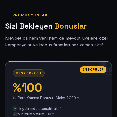
PROMOSYONLAR
Sizi Bekleyen
Bonuslar
Meybet'da hem yeni hem de mevcut üyelere özel
kampanyalar ve bonus fırsatları her zaman aktif.
EN POPÜLER
SPOR BONUSU
%100
İlk Para Yatırma Bonusu · Maks. 1.000 ₺
İlk yatırımda otomatik aktif
Minimum yatırım 100 ₺