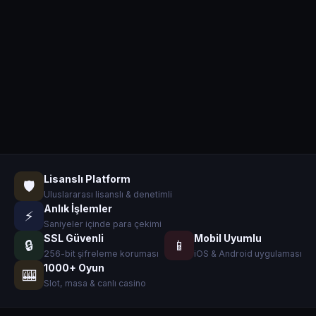
Lisanslı Platform
🛡️
Uluslararası lisanslı & denetimli
Anlık İşlemler
⚡
Saniyeler içinde para çekimi
SSL Güvenli
Mobil Uyumlu
🔒
📱
256-bit şifreleme koruması
iOS & Android uygulaması
1000+ Oyun
🎰
Slot, masa & canlı casino