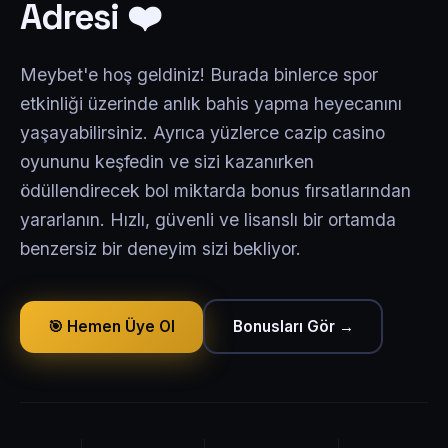
Adresi ❤️
Meybet'e hoş geldiniz! Burada binlerce spor
etkinliği üzerinde anlık bahis yapma heyecanını
yaşayabilirsiniz. Ayrıca yüzlerce cazip casino
oyununu keşfedin ve sizi kazanırken
ödüllendirecek bol miktarda bonus fırsatlarından
yararlanın. Hızlı, güvenli ve lisanslı bir ortamda
benzersiz bir deneyim sizi bekliyor.
🎯 Hemen Üye Ol
Bonusları Gör →