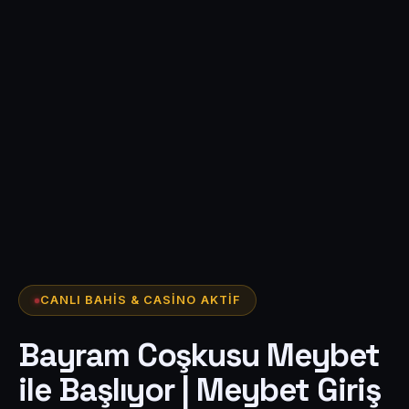
CANLI BAHIS & CASINO AKTIF
Bayram Coşkusu Meybet
ile Başlıyor | Meybet Giriş