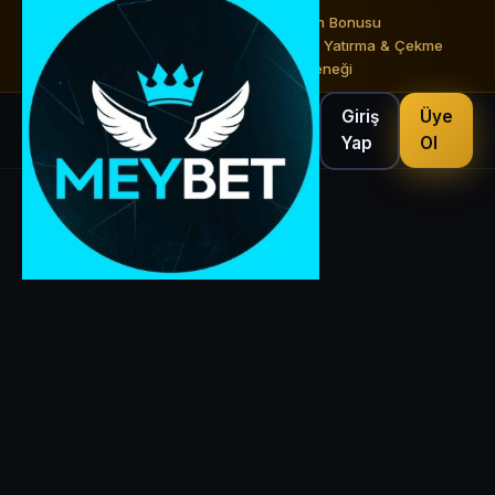
Yeni üyelere %100 Hoşgeldin Bonusu
7/24 Canlı Müşteri Desteği
Anlık Para Yatırma & Çekme
5.000+ Canlı Bahis Seçeneği
Giriş
Üye
Yap
Ol