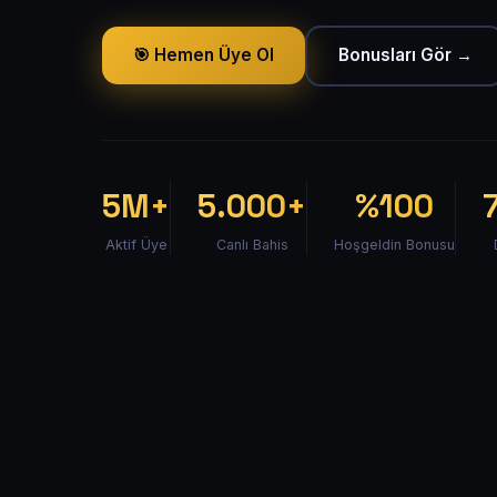
🎯 Hemen Üye Ol
Bonusları Gör →
5M+
5.000+
%100
Aktif Üye
Canlı Bahis
Hoşgeldin Bonusu