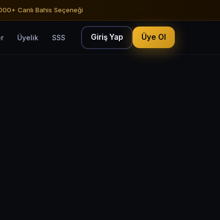
000+ Canlı Bahis Seçeneği
Giriş Yap
Üye Ol
er
Üyelik
SSS