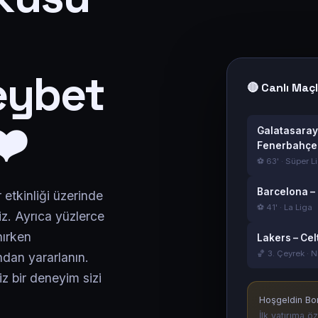
eybet
🔴 Canlı Maç
❤️
Galatasaray
Fenerbahçe
⚽ 63' · Süper L
Barcelona –
etkinliği üzerinde
⚽ 41' · La Liga
iz. Ayrıca yüzlerce
nırken
Lakers – Cel
🏀 3. Çeyrek · 
ndan yararlanın.
iz bir deneyim sizi
Hoşgeldin Bo
İlk yatırıma öz