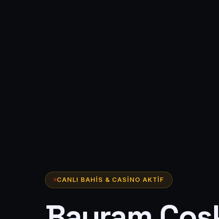
CANLI BAHIS & CASINO AKTIF
Bayram Coş