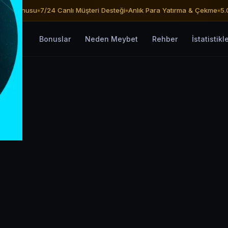
ldin Bonusu
7/24 Canlı Müşteri Desteği
Anlık Para Yatırma & Çekme
5.
Bonuslar
Neden Meybet
Rehber
İstatistikl