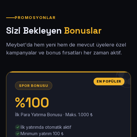
PROMOSYONLAR
Sizi Bekleyen
Bonuslar
Meybet'da hem yeni hem de mevcut üyelere özel
kampanyalar ve bonus fırsatları her zaman aktif.
EN POPÜLER
SPOR BONUSU
%100
İlk Para Yatırma Bonusu · Maks. 1.000 ₺
İlk yatırımda otomatik aktif
Minimum yatırım 100 ₺