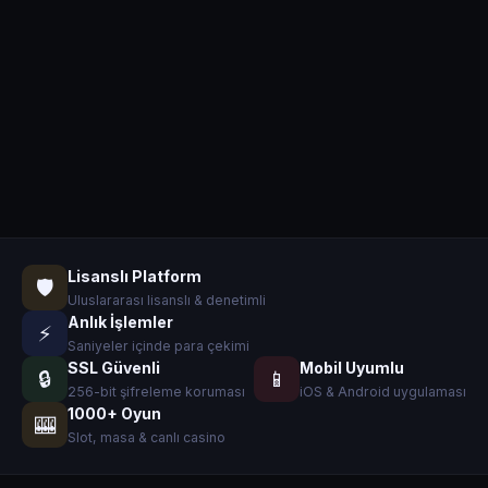
Lisanslı Platform
🛡️
Uluslararası lisanslı & denetimli
Anlık İşlemler
⚡
Saniyeler içinde para çekimi
SSL Güvenli
Mobil Uyumlu
🔒
📱
256-bit şifreleme koruması
iOS & Android uygulaması
1000+ Oyun
🎰
Slot, masa & canlı casino