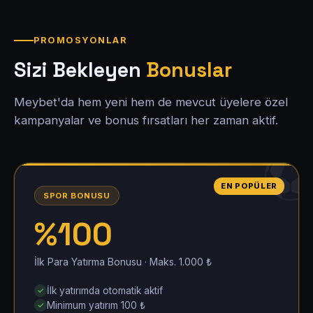
PROMOSYONLAR
Sizi Bekleyen
Bonuslar
Meybet'da hem yeni hem de mevcut üyelere özel
kampanyalar ve bonus fırsatları her zaman aktif.
EN POPÜLER
SPOR BONUSU
%100
İlk Para Yatırma Bonusu · Maks. 1.000 ₺
İlk yatırımda otomatik aktif
Minimum yatırım 100 ₺