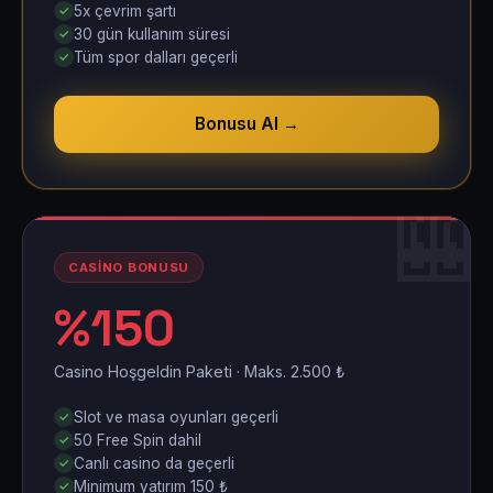
5x çevrim şartı
30 gün kullanım süresi
Tüm spor dalları geçerli
Bonusu Al →

CASINO BONUSU
%150
Casino Hoşgeldin Paketi · Maks. 2.500 ₺
Slot ve masa oyunları geçerli
50 Free Spin dahil
Canlı casino da geçerli
Minimum yatırım 150 ₺