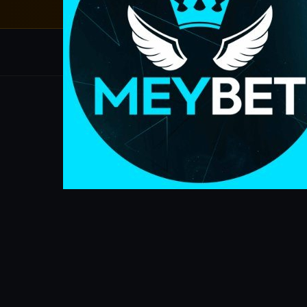
Yeni üyelere %100 Hoşge