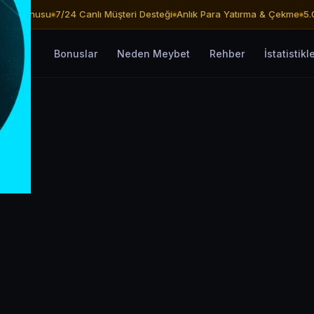
ldin Bonusu
7/24 Canlı Müşteri Desteği
Anlık Para Yatırma & Çekme
5.
Bonuslar
Neden Meybet
Rehber
İstatistikl