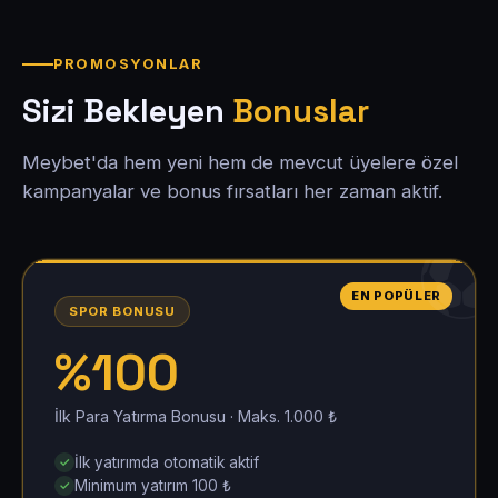
PROMOSYONLAR
Sizi Bekleyen
Bonuslar
Meybet'da hem yeni hem de mevcut üyelere özel
kampanyalar ve bonus fırsatları her zaman aktif.
EN POPÜLER
SPOR BONUSU
%100
İlk Para Yatırma Bonusu · Maks. 1.000 ₺
İlk yatırımda otomatik aktif
Minimum yatırım 100 ₺